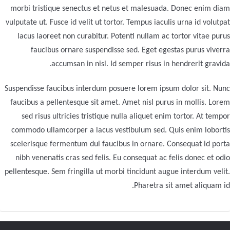
morbi tristique senectus et netus et malesuada. Donec enim diam
vulputate ut. Fusce id velit ut tortor. Tempus iaculis urna id volutpat
lacus laoreet non curabitur. Potenti nullam ac tortor vitae purus
faucibus ornare suspendisse sed. Eget egestas purus viverra
accumsan in nisl. Id semper risus in hendrerit gravida.
Suspendisse faucibus interdum posuere lorem ipsum dolor sit. Nunc
faucibus a pellentesque sit amet. Amet nisl purus in mollis. Lorem
sed risus ultricies tristique nulla aliquet enim tortor. At tempor
commodo ullamcorper a lacus vestibulum sed. Quis enim lobortis
scelerisque fermentum dui faucibus in ornare. Consequat id porta
nibh venenatis cras sed felis. Eu consequat ac felis donec et odio
pellentesque. Sem fringilla ut morbi tincidunt augue interdum velit.
Pharetra sit amet aliquam id.