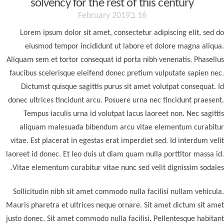
solvency for the rest of this century
16 בFebruary 2019
Lorem ipsum dolor sit amet, consectetur adipiscing elit, sed do
eiusmod tempor incididunt ut labore et dolore magna aliqua.
Aliquam sem et tortor consequat id porta nibh venenatis. Phasellus
faucibus scelerisque eleifend donec pretium vulputate sapien nec.
Dictumst quisque sagittis purus sit amet volutpat consequat. Id
donec ultrices tincidunt arcu. Posuere urna nec tincidunt praesent.
Tempus iaculis urna id volutpat lacus laoreet non. Nec sagittis
aliquam malesuada bibendum arcu vitae elementum curabitur
vitae. Est placerat in egestas erat imperdiet sed. Id interdum velit
laoreet id donec. Et leo duis ut diam quam nulla porttitor massa id.
Vitae elementum curabitur vitae nunc sed velit dignissim sodales.
Sollicitudin nibh sit amet commodo nulla facilisi nullam vehicula.
Mauris pharetra et ultrices neque ornare. Sit amet dictum sit amet
justo donec. Sit amet commodo nulla facilisi. Pellentesque habitant