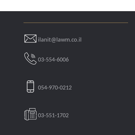
ilanit@lawm.co.il
03-554-6006
054-970-0212
03-551-1702